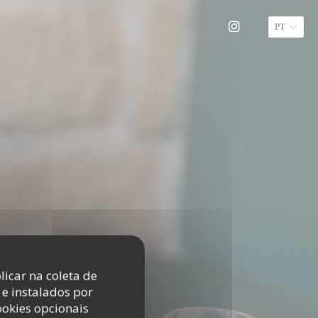
PT
Instagram ((a
licar na coleta de
e instalados por
ookies opcionais