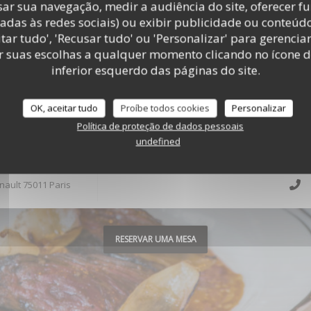
ar sua navegação, medir a audiência do site, oferecer f
adas às redes sociais) ou exibir publicidade ou conteúd
tar tudo', 'Recusar tudo' ou 'Personalizar' para gerencia
r suas escolhas a qualquer momento clicando no ícone d
inferior esquerdo das páginas do site.
HORÁRIO DE ABERTURA
Aberto hoje até 23:00
OK, aceitar tudo
Proíbe todos cookies
Personalizar
Política de proteção de dados pessoais
undefined
((abre numa nova janela))
nault 75011 Paris
RESERVAR UMA MESA